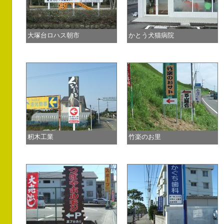
大塚台ロハス朝市
かとう犬猫病院
籾木工業
竹楽のお里