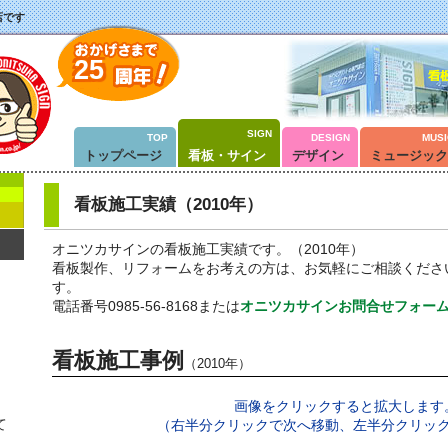
店です
25
SIGN
TOP
DESIGN
MUSI
トップページ
看板・サイン
デザイン
ミュージック
看板施工実績（2010年）
オニツカサインの看板施工実績です。（2010年）
看板製作、リフォームをお考えの方は、お気軽にご相談くださ
す。
電話番号0985-56-8168または
オニツカサインお問合せフォー
看板施工事例
（2010年）
画像をクリックすると拡大します
て
（右半分クリックで次へ移動、左半分クリッ