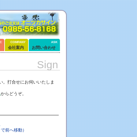
C
COMPANY
ASK
会社案内
お問い合わせ
Sign
い。打合せにお伺いいたしま
ム
からどうぞ。
。
クで前へ移動）