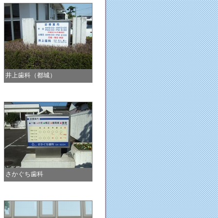
井上歯科（都城）
さかぐち歯科